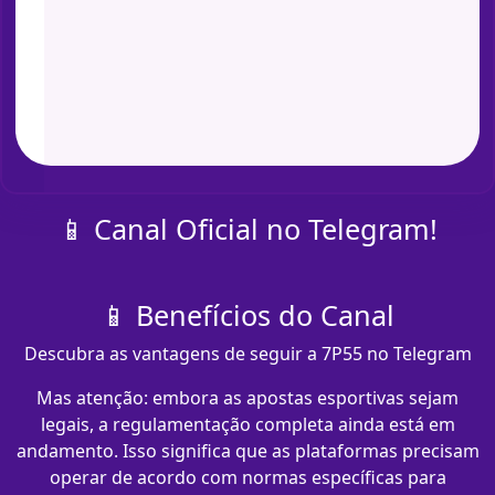
📱 Canal Oficial no Telegram!
📱 Benefícios do Canal
Descubra as vantagens de seguir a 7P55 no Telegram
Mas atenção: embora as apostas esportivas sejam
legais, a regulamentação completa ainda está em
andamento. Isso significa que as plataformas precisam
operar de acordo com normas específicas para