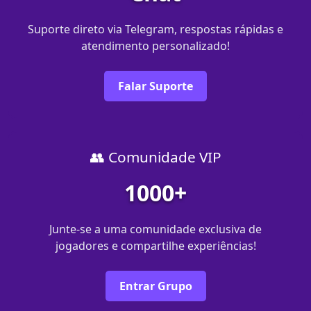
Suporte direto via Telegram, respostas rápidas e
atendimento personalizado!
Falar Suporte
👥 Comunidade VIP
1000+
Junte-se a uma comunidade exclusiva de
jogadores e compartilhe experiências!
Entrar Grupo