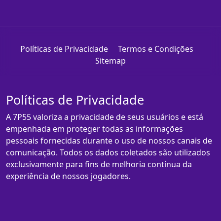
Políticas de Privacidade
Termos e Condições
Sitemap
Políticas de Privacidade
A 7P55 valoriza a privacidade de seus usuários e está
empenhada em proteger todas as informações
pessoais fornecidas durante o uso de nossos canais de
comunicação. Todos os dados coletados são utilizados
exclusivamente para fins de melhoria contínua da
experiência de nossos jogadores.