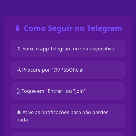
📱 Como Seguir no Telegram
📱 Baixe o app Telegram no seu dispositivo
🔍 Procure por "@7P55Oficial"
👆 Toque em "Entrar" ou "Join"
🔔 Ative as notificações para não perder
nada