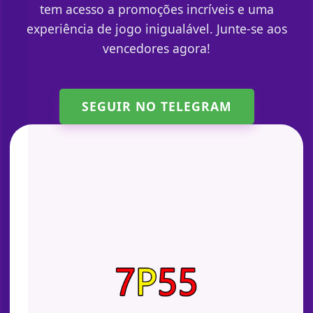
tem acesso a promoções incríveis e uma
experiência de jogo inigualável. Junte-se aos
vencedores agora!
SEGUIR NO TELEGRAM