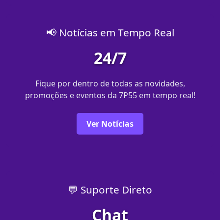
📢 Notícias em Tempo Real
24/7
Fique por dentro de todas as novidades,
promoções e eventos da 7P55 em tempo real!
Ver Notícias
💬 Suporte Direto
Chat